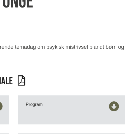
 unge
ørende temadag om psykisk mistrivsel blandt børn og
iale
Program