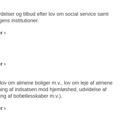
delser og tilbud efter lov om social service samt
ens institutioner.
r ›
r ›
lov om almene boliger m.v., lov om leje af almene
ning af indsatsen mod hjemløshed, udvidelse af
ing af bofællesskaber m.v.).
r ›