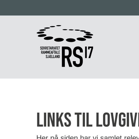
links til lovgi
Her på siden har vi samlet relev