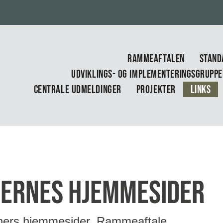
RAMMEAFTALEN
STAND
UDVIKLINGS- OG IMPLEMENTERINGSGRUPP
CENTRALE UDMELDINGER
PROJEKTER
LINKS
onernes hjemmesider
gioners hjemmesider. Rammeaftale