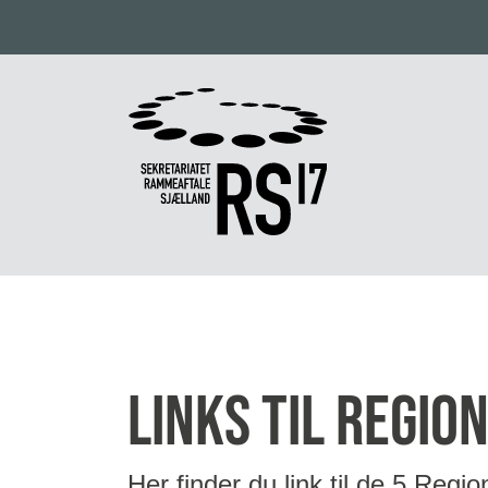
links til regi
Her finder du link til de 5 Re