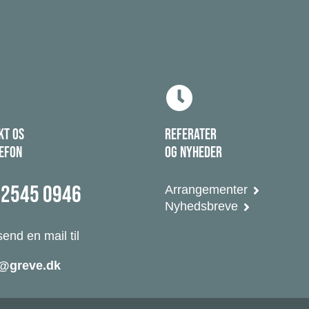
KT OS
REFERATER
LEFON
OG NYHEDER
 2545 0946
Arrangementer
Nyhedsbreve
send en mail til
@greve.dk